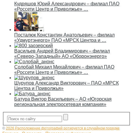
Кудряшов Юрий Александрович – филиал ПАО
«Россети Центр и Приволжье» …
Посталюк Константин Анатольевич – филиал
«Удмуртэнерго» ПАО «МРСК Центра и …
Васильев Андрей Владимирович – филиал
«Северо-Западный» АО «Оборонэнерго»
Солобай Михаил Михайлович – филиал ПАО
«Россети Центр и Приволжье» …
Шурупов Александр Викторович – ПАО «МРСК
Центра и Приволжья»
Батура Виктор Васильевич – АО «Югорская
региональная электросетевая компания»
©
2026 Расположение фотографий ротируется в случайном порядке