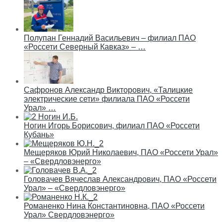
Полупан Геннадий Васильевич – филиал ПАО
«Россети Северный Кавказ» – …
Сафронов Александр Викторович, «Талицкие
электрические сети» филиала ПАО «Россети
Урал» …
Ногин Игорь Борисович, филиал ПАО «Россети
Кубань»
Мещеряков Юрий Николаевич, ПАО «Россети Урал»
– «Свердловэнерго»
Головачев Вячеслав Александрович, ПАО «Россети
Урал» – «Свердловэнерго»
Романенко Нина Константиновна, ПАО «Россети
Урал» Свердловэнерго»