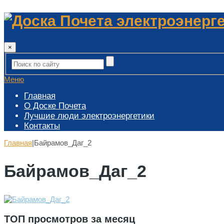
×
Меню
Главная
О Доске Почета
Лучшие люди электроэнергетики
Контакты
Главная
|
Байрамов_Даг_2
Байрамов_Даг_2
ТОП просмотров за месяц