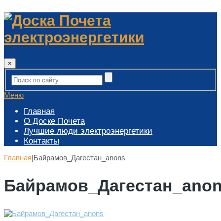
×
Меню
Главная
О Доске Почета
Лучшие люди электроэнергетики
Контакты
Главная
|
Байрамов_Дагестан_anons
Байрамов_Дагестан_ano